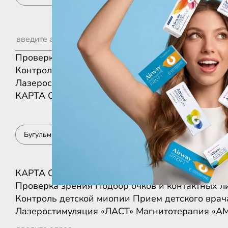
Проверка зрения
Подбор очков и контактных л
Контроль детской миопии
Прием детского врач
Лазеростимуляция «ЛАСТ»
Магнитотерапия «А
КАРТА
СПИСКОМ
Бугульма
КАРТА
СПИСКОМ
Проверка зрения
Подбор очков и контактных л
Контроль детской миопии
Прием детского врач
Лазеростимуляция «ЛАСТ»
Магнитотерапия «А