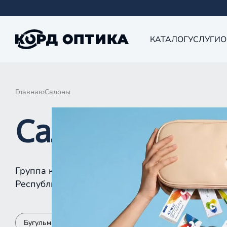
КАТАЛОГ
УСЛУГИ
О
Главная
Салоны
Салоны КОРД 
Группа компаний «Корд Оптика» - это более 10
Республике Татарстан, Самаре, Уфе, Рыбинске.
Бугульма