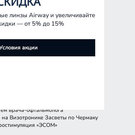
СКИДКА
ые линзы Airway и увеличивайте
кидки — от 5% до 15%
ем врача-офтальмолога
 на Визотронике
Засветы по Чермаку
Условия акции
ростимуляция «ЭСОМ»
ем врача-офтальмолога
 на Визотронике
Засветы по Чермаку
ростимуляция «ЭСОМ»