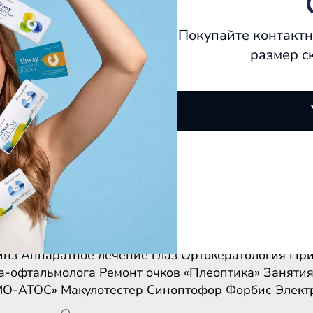
Покупайте контактн
размер с
инз
Аппаратное лечение глаз
Ортокератология
При
а-офтальмолога
Ремонт очков
«Плеоптика»
Занятия
МО-АТОС»
Макулотестер
Синоптофор
Форбис
Элект
инз
Аппаратное лечение глаз
Ортокератология
При
а-офтальмолога
Ремонт очков
«Плеоптика»
Занятия
МО-АТОС»
Макулотестер
Синоптофор
Форбис
Элект